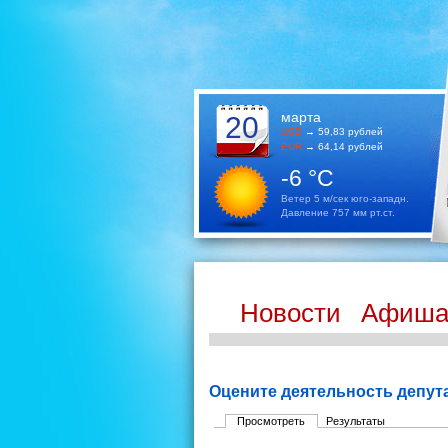
марта
20
USD
→ 59,83 рублей
EUR
→ 64,14 рублей
-6 °C
Ветер 5 м/сек юго-западн.
Давление 757 мм рт.ст.
Новости
Афиш
Оцените деятельность депут
Просмотреть
Результаты