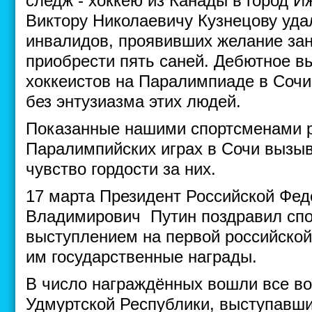
следж - хоккею из Канады в город И
Виктору Николаевичу Кузнецову уда
инвалидов, проявивших желание зан
приобрести пять саней. Дебютное в
хоккеистов на Паралимпиаде в Соч
без энтузиазма этих людей.
Показанные нашими спортсменами р
Паралимпийских играх в Сочи вызы
чувство гордости за них.
17 марта Президент Российской Фе
Владимирович Путин поздравил сп
выступлением на первой российско
им государственные награды.
В число награждённых вошли все в
Удмуртской Республики, выступавши