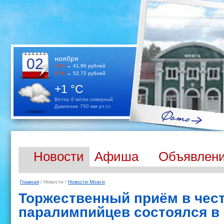
ноября
02
USD
→ 41,96 рублей
EUR
→ 52,72 рублей
+1 °C
Ветер 6 м/сек северный
Давление 750 мм рт.ст.
Новости
Афиша
Объявлен
Главная
/ Новости /
Новости Можги
Торжественный приём в чес
паралимпийцев состоялся в