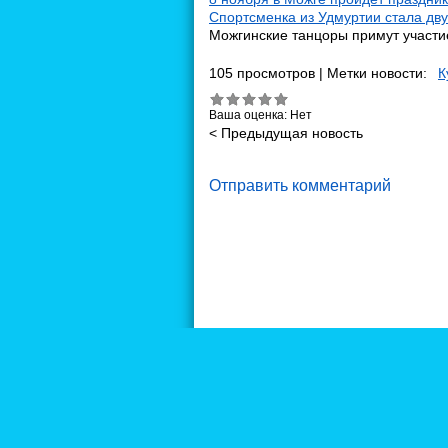
Спортсменка из Удмуртии стала дв
Можгинские танцоры примут участи
105 просмотров | Метки новости:
К
Ваша оценка:
Нет
< Предыдущая новость
Отправить комментарий
©2011-2014 Можга.NET - Новости Можги и Мож