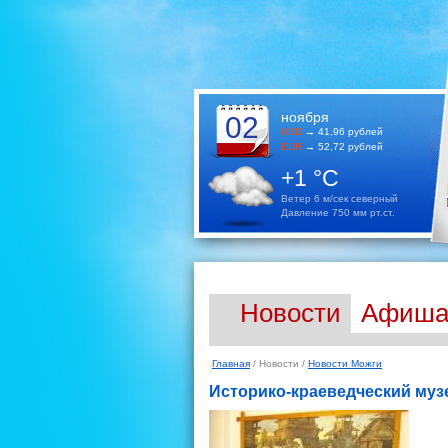
ноября
02
USD
→ 41,96 рублей
EUR
→ 52,72 рублей
+1 °C
Ветер 6 м/сек северный
Давление 750 мм рт.ст.
Новости
Афиш
Главная
/ Новости /
Новости Можги
Историко-краеведческий музе