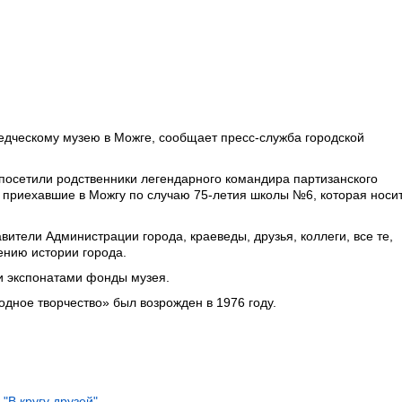
ведческому музею в Можге, сообщает пресс-служба городской
 посетили родственники легендарного командира партизанского
 приехавшие в Можгу по случаю 75-летия школы №6, которая носи
вители Администрации города, краеведы, друзья, коллеги, все те,
ению истории города.
и экспонатами фонды музея.
дное творчество» был возрожден в 1976 году.
"В кругу друзей"