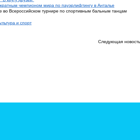
укратным чемпионом мира по пауэрлифтингу в Анталье
е во Всероссийском турнире по спортивным бальным танцам
ультура и спорт
Следующая новость
гинского района. Все права защищены законодательством РФ. Гиперссылка на сайт пр