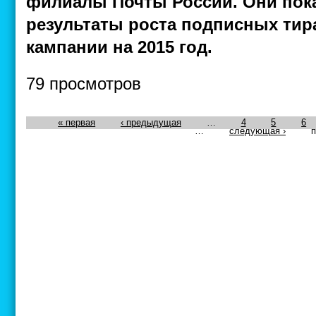
филиалы Почты России. Они пок
результаты роста подписных тир
кампании на 2015 год.
79 просмотров
« первая
‹ предыдущая
…
4
5
6
…
следующая ›
п