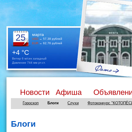
марта
25
USD
→ 57,38 рублей
EUR
→ 62,76 рублей
+4 °C
Ветер 6 м/сек западный
Давление 744 мм рт.ст.
Новости
Афиша
Объявлен
Гороскоп
Блоги
Слухи
Фотоконкурс "КОТОПЁС
Блоги