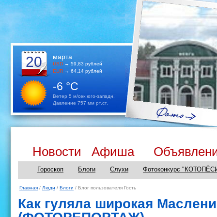
марта
20
USD
→ 59,83 рублей
EUR
→ 64,14 рублей
-6 °C
Ветер 5 м/сек юго-западн.
Давление 757 мм рт.ст.
Новости
Афиша
Объявлен
Гороскоп
Блоги
Слухи
Фотоконкурс "КОТОПЁС
Главная
/
Люди
/
Блоги
/ Блог пользователя Гость
Как гуляла широкая Маслени