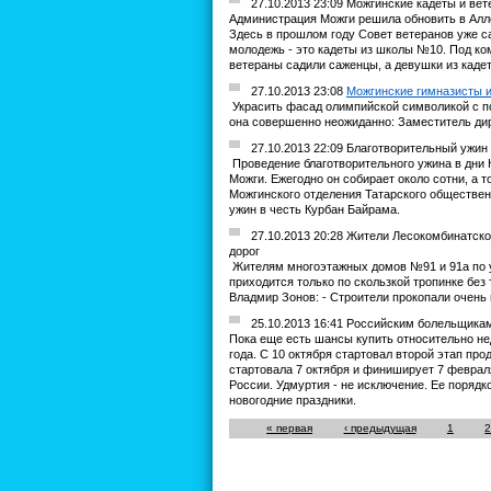
27.10.2013 23:09 Можгинские кадеты и ве
Администрация Можги решила обновить в Алле
Здесь в прошлом году Совет ветеранов уже с
молодежь - это кадеты из школы №10. Под ко
ветераны садили саженцы, а девушки из каде
27.10.2013 23:08
Можгинские гимназисты и
Украсить фасад олимпийской символикой с п
она совершенно неожиданно: Заместитель ди
27.10.2013 22:09 Благотворительный ужин
Проведение благотворительного ужина в дни 
Можги. Ежегодно он собирает около сотни, а 
Можгинского отделения Татарского обществен
ужин в честь Курбан Байрама.
27.10.2013 20:28 Жители Лесокомбинатск
дорог
Жителям многоэтажных домов №91 и 91а по у
приходится только по скользкой тропинке без
Владмир Зонов: - Строители прокопали очень 
25.10.2013 16:41 Российским болельщика
Пока еще есть шансы купить относительно не
года. С 10 октября стартовал второй этап пр
стартовала 7 октября и финиширует 7 феврал
России. Удмуртия - не исключение. Ее порядк
новогодние праздники.
« первая
‹ предыдущая
1