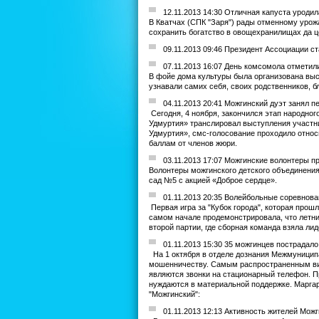
12.11.2013 14:30 Отличная капуста уроди
В Кватчах (СПК "Заря") рады отменному урож
сохранить богатство в овощехранилищах да ц
09.11.2013 09:46 Президент Ассоциации с
07.11.2013 16:07 День комсомола отметил
В фойе дома культуры была организована выс
узнавали самих себя, своих родственников, б
04.11.2013 20:41 Можгинский дуэт занял п
Сегодня, 4 ноября, закончился этап народно
Удмуртия» транслировал выступления участни
Удмуртия», смс-голосование проходило относи
баллам от членов жюри.
03.11.2013 17:07 Можгинские волонтеры п
Волонтеры можгинского детского объединения
сад №5 с акцией «Доброе сердце».
01.11.2013 20:35 Волейбольные соревнова
Первая игра за "Кубок города", которая про
самом начале продемонстрировала, что летн
второй партии, где сборная команда взяла лид
01.11.2013 15:30 35 можгинцев пострадал
На 1 октября в отделе дознания Межмуниципа
мошенничеству. Самым распространенным ви
являются звонки на стационарный телефон. П
нуждаются в материальной поддержке. Марга
"Можгинский":
01.11.2013 12:13 Активность жителей Мож