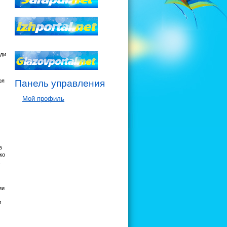
юди
оя
Панель управления
Мой профиль
в
ко
.
ии
и