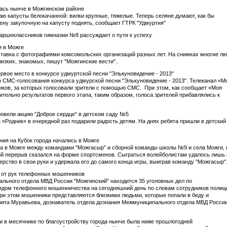
лась нынче в Можгинском районе
аю капусты белокачанной: вилки крупные, тяжелые. Теперь селяне думают, как бы
ену закупочную на капусту поднять, сообщает ГТРК "Удмуртия"
таршеклассников гимназии №8 рассуждает о пути к успеху
и в Можге
тавка с фотографиями комсомольских организаций разных лет. На снимках многие л
лизких, знакомых, пишут "Можгинские вести"..
ервое место в конкурсе удмуртской песни "Элькуновидение - 2013"
го СМС-голосования конкурса удмурской песни "Элькуновидение - 2013". Телеканал «М
ков, за которых голосовали зрители с помощью СМС. При этом, как сообщает «Моя
тельно результатов первого этапа, таким образом, голоса зрителей прибавлялись к
ровели акцию "Доброе сердце" в детском саду №5
 «Родник» в очередной раз подарили радость детям. На днях ребята пришли в детский
ния на Кубок города начались в Можге
шла в Можге между командами "Можгасыр" и сборной команды школы №9 и села Можги, 
ий перерыв сказался на форме спортсменов. Сыграться волейболистам удалось лишь 
ерство в свои руки и удержала его до самого конца игры, выиграв команду "Можгасыр"
о от рук телефонных мошенников
льного отдела МВД России "Можгинский" находится 35 уголовных дел по
дом телефонного мошенничества на сегодняшний день по словам сотрудников полиц
ри этом мошенники представляются близкими людьми, которые попали в беду и
рита Муравьева, дознаватель отдела дознания Межмуниципального отдела МВД Росси
ги в месячнике по благоустройству города нынче была ниже прошлогодней