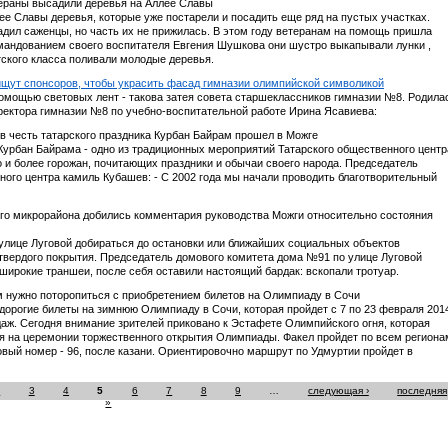
тераны высадили деревья на Аллее Славы
е Славы деревья, которые уже постарели и посадить еще ряд на пустых участках.
адил саженцы, но часть их не прижилась. В этом году ветеранам на помощь пришла
мандованием своего воспитателя Евгения Шушкова они шустро выкапывали лунки ,
тского класса поливали молодые деревья.
щут спонсоров, чтобы украсить фасад гимназии олимпийской символикой
омощью световых лент - такова затея совета старшеклассников гимназии №8. Родила
ректора гимназии №8 по учебно-воспитательной работе Ирина Ясавиева:
 в честь татарского праздника Курбан Байрам прошел в Можге
Курбан Байрама - одно из традиционных мероприятий Татарского общественного центр
то и более горожан, почитающих праздники и обычаи своего народа. Председатель
ного центра камиль Кубашев: - С 2002 года мы начали проводить благотворительный
ого микрорайона добились комментария руководства Можги относительно состояния
лице Луговой добираться до остановки или ближайших социальных объектов
 твердого покрытия. Председатель домового комитета дома №91 по улице Луговой
широкие траншеи, после себя оставили настоящий бардак: вскопали тротуар.
м нужно поторопиться с приобретением билетов на Олимпиаду в Сочи
дорогие билеты на зимнюю Олимпиаду в Сочи, которая пройдет с 7 по 23 февраля 201
одаж. Сегодня внимание зрителей приковано к Эстафете Олимпийского огня, которая
я на церемонии торжественного открытия Олимпиады. Факел пройдет по всем региона
овый номер - 96, после казани. Ориентировочно маршрут по Удмуртии пройдет в
2
3
4
5
6
7
8
9
…
следующая ›
последняя
»