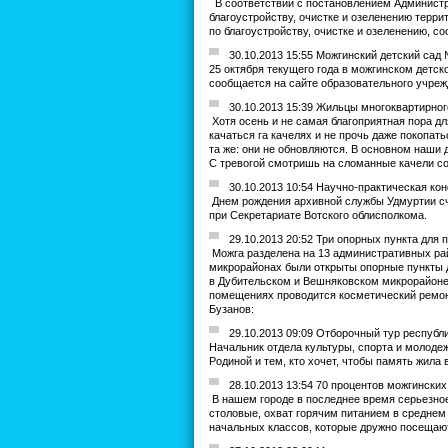
В соответствии с постановлением Администр
благоустройству, очистке и озеленению терри
по благоустройству, очистке и озеленению, 
30.10.2013 15:55 Можгинский детский сад
25 октября текущего года в можгинском детск
сообщается на сайте образовательного учреж
30.10.2013 15:39 Жильцы многоквартирног
Хотя осень и не самая благоприятная пора дл
качаться га качелях и не прочь даже покопат
та же: они не обновляются. В основном наши 
С тревогой смотришь на сломанные качели со 
30.10.2013 10:54 Научно-практическая ко
Днем рождения архивной службы Удмуртии счи
при Секретариате Вотского облисполкома.
29.10.2013 20:52 Три опорных пункта для
Можга разделена на 13 административных рай
микрорайонах были открыты опорные пункты д
в Дубительском и Вешняковском микрорайоне,
помещениях проводится косметический ремон
Бузанов:
29.10.2013 09:09 Отборочный тур республ
Начальник отдела культуры, спорта и молодеж
Родиной и тем, кто хочет, чтобы память жила
28.10.2013 13:54 70 процентов можгински
В нашем городе в последнее время серьезное
столовые, охват горячим питанием в среднем
начальных классов, которые дружно посещаю