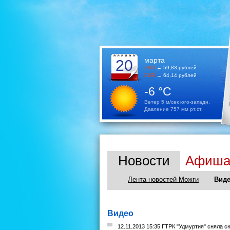
марта
20
USD
→ 59,83 рублей
EUR
→ 64,14 рублей
-6 °C
Ветер 5 м/сек юго-западн.
Давление 757 мм рт.ст.
Новости
Афиш
Лента новостей Можги
Виде
Видео
12.11.2013 15:35 ГТРК "Удмуртия" сняла с