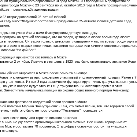
ации муниципального образования «Город Можга» «О проведении мероприятий по
тории города Можги» с 23 сентября по 20 октября 2013 года в Можге проходил месячни
сообщает пресс-служба администрации
 №22 отпраздновал свой 25-летний юбилей
ом саду №22 "Ладушки" состоялось празднование 25-летнего юбилея детского сада,
дения.
о дома по улице Азина сами благоустроили детскую площадку
я прогулок на детской площадке, что ни говори, детвора в любое время года любит
ься в песочнице. Ситуация только с детскими площадками у нас по всему городу одна и
дети играют в старых песочницах, катаются на горках или качелях советского прошлого
словами "Не дай Бог!".
нференция архивистов состоялась в Можге
тается 2 октября. Именно в этот день в 1923 году было организовано архивное бюро
 полицейских откроются в Можге после ремонта в ноябре
онов, и к каждому из них прикреплен участковый уполномоченный полиции. Ранее в 7
ля участковых. Из них 3 года фактически функционируют лишь два участковых пункта
 но уже в ноябре будут открыты еще три участка. В настоящее время в этих
т. Заместитель начальника полиции по охране общественного порядка Александр
иканского фестиваля солдатской песни прошел в Можге
ной политики Марина Зайнутдинова: - Тем, кто любит песню, тем, кто гордится своей
 вечно, чтобы это было не просто слово "Фестиваль" посвящается!
х школьников получают горячее питание в школах
 внимание уделяется организации школьного питания. Все школы города имеют
 по Можге составляет 70 процентов. Эта цифра в основном состоит из учащихся
т столовую.