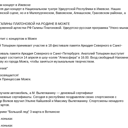
ли концерт в Ижевске
ля дал концерт в Национальном туатре Удмуртской Республики в Ижевске. Наших
гинской сцене, но и в Малопургинском, Вавожском, Алнашском, Граховском районах, а
Т ГАЛИНЫ ПЛАТОНОВОЙ НА РОДИНЕ В МОЖГЕ
уженной артистки РФ Галины Платоновой. Удмуртско-русская программа "Улонэ мына
пит с концертом в Можге
й Топыркин принимает участие в 18 фестивале памяти Аркадия Северного в Санкт-
иваль памяти Аркадия Северного в Санкт-Петербурге. Анатолий Топыркин выступит
нцерт состоится 14 апреля в шоу-холле "Атмосфера" в 16.00. Вход свободный Напомн
кву из города Можга, чтобы заняться музыкальным творчеством.
геев"
посвящается!
м Принцессам Можги.
 вручили автомобиль, а М. Вылегжанину — денежный сертификат
нежные сертификаты. Сегодня в республике поздравляли своих спортсменов с
р Волков вручил Ульяне Кайшевой и Максиму Вылегжанину. Спортсмены ненадолго
артов.
днике "Большой лед" 3 марта в Воткинске
а коньках
а коньках