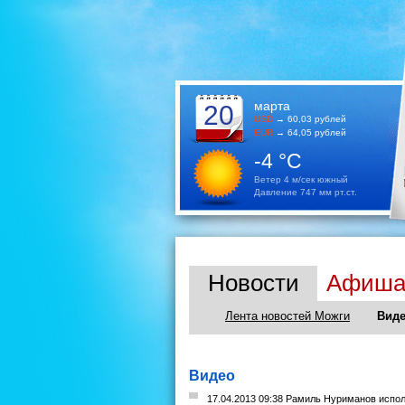
марта
20
USD
→ 60,03 рублей
EUR
→ 64,05 рублей
-4 °C
Ветер 4 м/сек южный
Давление 747 мм рт.ст.
Новости
Афиш
Лента новостей Можги
Виде
Видео
17.04.2013 09:38 Рамиль Нуриманов испо