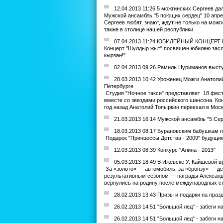
12.04.2013 11:26 5 можгинских Сергеев да
Мужской ансамбль "5 поющих сердец" 10 апре
Сергеев любят, знают, ждут не только на мож
также в столице нашей республики.
07.04.2013 11:24 ЮБИЛЕЙНЫЙ КОНЦЕР
Концерт "Шулдыр жыт" посвящен юбилею засл
кырзан!"
02.04.2013 09:26 Рамиль Нуриманов высту
28.03.2013 10:42 Уроженец Можги Анатоли
Петербурге
Студия "Ночное такси" представляет 18 фест
вместе со звездами российского шансона. Ко
год назад Анатолий Топыркин переехал в Мос
21.03.2013 16:14 Мужской ансамбль "5 Сер
18.03.2013 08:17 Бурановским бабушкам 
Подарок "Принцессы Детства - 2009" будущи
12.03.2013 08:39 Конкурс "Алина - 2013"
05.03.2013 18:49 В Ижевске У. Кайшевой
За «золото» — автомобиль, за «бронзу» — де
результативным сезоном — награды Александ
вернулись на родину после международных ст
28.02.2013 13:43 Призы и подарки на праз
26.02.2013 14:51 "Большой лед" - забеги н
26.02.2013 14:51 "Большой лед" - забеги н