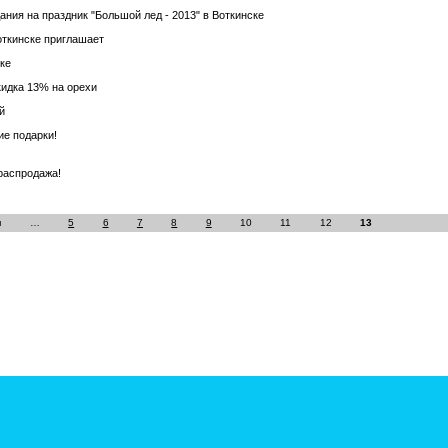
ания на праздник "Большой лед - 2013" в Воткинске
Воткинске приглашает
ске
кидка 13% на орехи
й
ие подарки!
распродажа!
я
…
5
6
7
8
9
10
11
12
13
гинского района. Все права защищены законодательством РФ. Гиперссылка на сайт пр