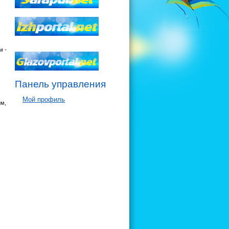
м -
Панель управления
Мой профиль
им,