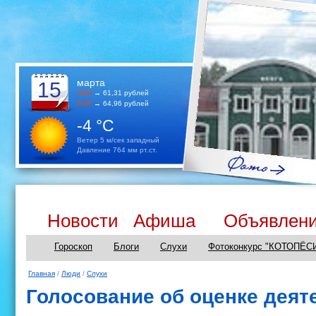
марта
15
USD
→ 61,31 рублей
EUR
→ 64,96 рублей
-4 °C
Ветер 5 м/сек западный
Давление 764 мм рт.ст.
Новости
Афиша
Объявлен
Гороскоп
Блоги
Слухи
Фотоконкурс "КОТОПЁС
Главная
/
Люди
/
Слухи
Голосование об оценке деят