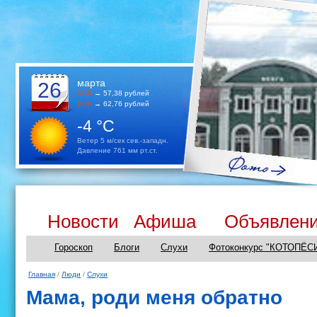
марта
26
USD
→ 57,38 рублей
EUR
→ 62,76 рублей
-4 °C
Ветер 5 м/сек сев.-западн.
Давление 761 мм рт.ст.
Новости
Афиша
Объявлен
Гороскоп
Блоги
Слухи
Фотоконкурс "КОТОПЁС
Главная
/
Люди
/
Слухи
Мама, роди меня обратно