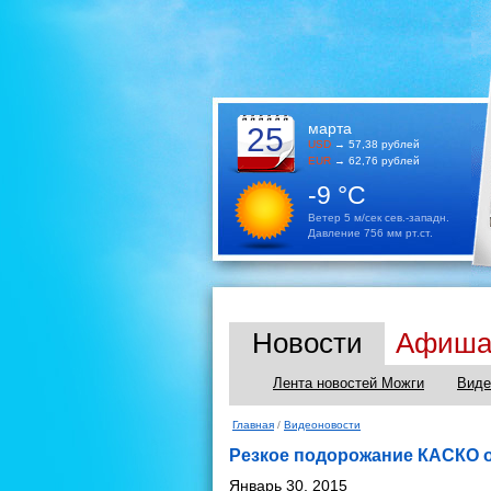
марта
25
USD
→ 57,38 рублей
EUR
→ 62,76 рублей
-9 °C
Ветер 5 м/сек сев.-западн.
Давление 756 мм рт.ст.
Новости
Афиш
Лента новостей Можги
Виде
Главная
/
Видеоновости
Резкое подорожание КАСКО о
Январь 30, 2015