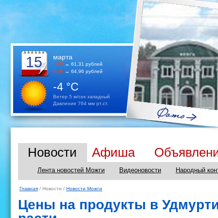
марта
15
USD
→ 61,31 рублей
EUR
→ 64,96 рублей
-4 °C
Ветер 5 м/сек западный
Давление 764 мм рт.ст.
Новости
Афиша
Объявлен
Лента новостей Можги
Видеоновости
Народный кон
Главная
/ Новости /
Новости Можги
Цены на продукты в Удмурт