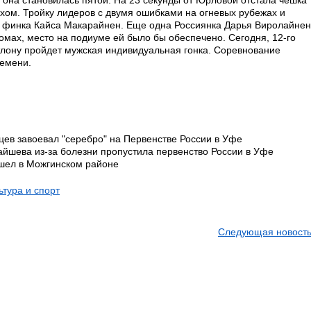
 она становилась пятой. На 23 секунды от Юрловой отстала чешка
хом. Тройку лидеров с двумя ошибками на огневых рубежах и
а финка Кайса Макарайнен. Еще одна Россиянка Дарья Виролайнен
ромах, место на подиуме ей было бы обеспечено. Сегодня, 12-го
тлону пройдет мужская индивидуальная гонка. Соревнование
ремени.
цев завоевал "серебро" на Первенстве России в Уфе
айшева из-за болезни пропустила первенство России в Уфе
шел в Можгинском районе
ьтура и спорт
Следующая новость