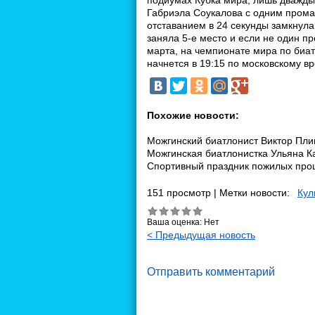
подиумах Кубка мира, лишь дважды
Габриэла Соукалова с одним прома
отставанием в 24 секунды замкнул
заняла 5-е место и если не один п
марта, на чемпионате мира по биа
начнется в 19:15 по московскому в
Похожие новости:
Можгинский биатлонист Виктор Пли
Можгинская биатлонистка Ульяна К
Cпортивный праздник пожилых про
151 просмотр | Метки новости:
Кул
Ваша оценка:
Нет
< Предыдущая новость
Отправить комментарий