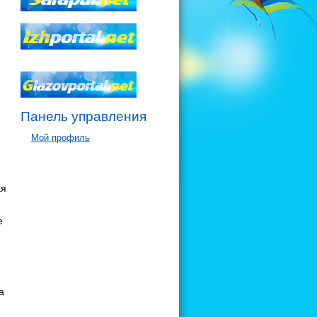
Панель управления
Мой профиль
и
ая
е
а