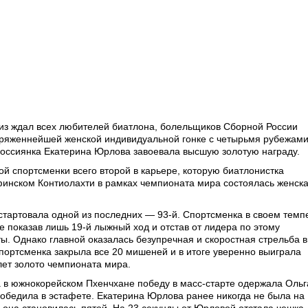
з ждал всех любителей биатлона, болельщиков Сборной России
апряженнейшей женской индивидуальной гонке с четырьмя рубежам
оссиянка Екатерина Юрлова завоевала высшую золотую награду.
ой спортсменки всего второй в карьере, которую биатлонистка
финском Контиолахти в рамках чемпионата мира состоялась женск
тартовала одной из последних — 93-й. Спортсменка в своем темп
е показав лишь 19-й лыжный ход и отстав от лидера по этому
ы. Однако главной оказалась безупречная и скоростная стрельба в
ортсменка закрыла все 20 мишеней и в итоге уверенно выиграла
лет золото чемпионата мира.
 в южнокорейском Пхенчхане победу в масс-старте одержала Ольг
победила в эстафете. Екатерина Юрлова ранее никогда не была на