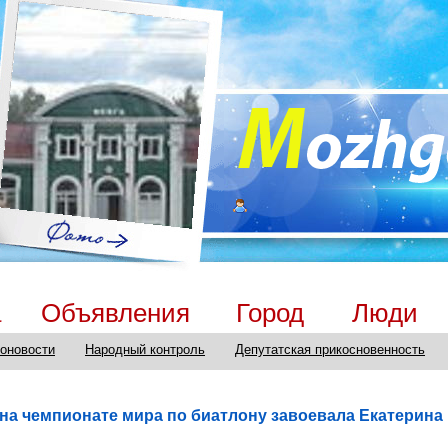
а
Объявления
Город
Люди
оновости
Народный контроль
Депутатская прикосновенность
 на чемпионате мира по биатлону завоевала Екатерина