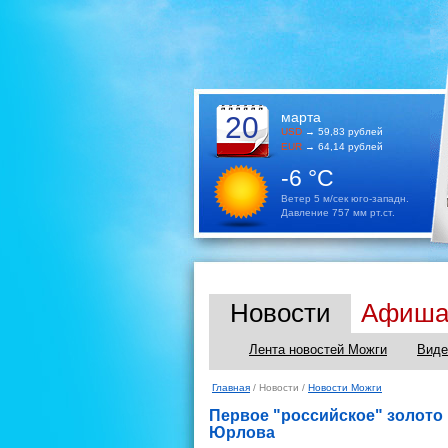
марта
20
USD
→ 59,83 рублей
EUR
→ 64,14 рублей
-6 °C
Ветер 5 м/сек юго-западн.
Давление 757 мм рт.ст.
Новости
Афиш
Лента новостей Можги
Виде
Главная
/ Новости /
Новости Можги
Первое "российское" золото
Юрлова