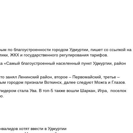
рым по благоустроенности городом Удмуртии, пишет со ссылкой на
тики, ЖКХ и государственного регулирования тарифов.
рса «Самый благоустроенный населенный пункт Удмуртии, район
о занял Ленинский район, второе – Первомайский, третье –
ым городом признали Воткинск, далее следуют Можга и Глазов.
идером стала Ува. В топ-5 также вошли Шаркан, Игра, поселок
о.
валидов хотят ввести в Удмуртии