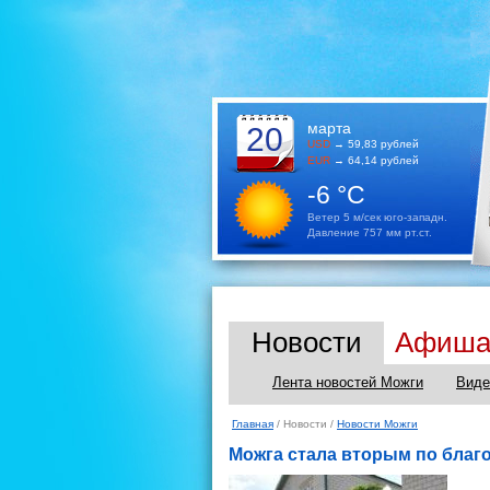
марта
20
USD
→ 59,83 рублей
EUR
→ 64,14 рублей
-6 °C
Ветер 5 м/сек юго-западн.
Давление 757 мм рт.ст.
Новости
Афиш
Лента новостей Можги
Виде
Главная
/ Новости /
Новости Можги
Можга стала вторым по благ