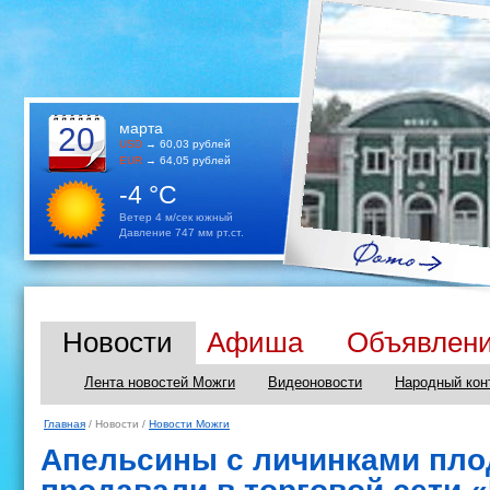
марта
20
USD
→ 60,03 рублей
EUR
→ 64,05 рублей
-4 °C
Ветер 4 м/сек южный
Давление 747 мм рт.ст.
Новости
Афиша
Объявлен
Лента новостей Можги
Видеоновости
Народный кон
Главная
/ Новости /
Новости Можги
Апельсины с личинками пло