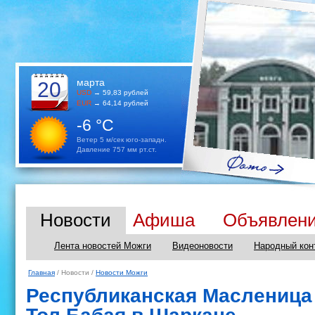
марта
20
USD
→ 59,83 рублей
EUR
→ 64,14 рублей
-6 °C
Ветер 5 м/сек юго-западн.
Давление 757 мм рт.ст.
Новости
Афиша
Объявлен
Лента новостей Можги
Видеоновости
Народный кон
Главная
/ Новости /
Новости Можги
Республиканская Масленица 