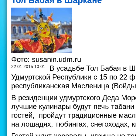
Тол Бабая в Шаркане
Фото: susanin.udm.ru
22.01.2015 10:01
В усадьбе Тол Бабая в 
Удмуртской Республики с 15 по 22 
республиканская Масленица (Войды
В резиденции удмуртского Деда Мор
лучшие кулинары будут печь табани
гостей, пройдут традиционные масл
на лошадях, тюбингах, снегоходах, 
Гостей ждут хороводы, игрища не то