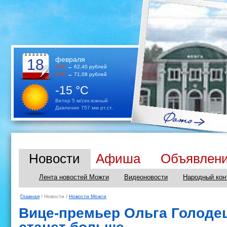
февраля
18
USD
→ 62,40 рублей
EUR
→ 71,08 рублей
-15 °C
Ветер 5 м/сек южный
Давление 757 мм рт.ст.
Новости
Афиша
Объявлен
Лента новостей Можги
Видеоновости
Народный кон
Главная
/ Новости /
Новости Можги
Вице-премьер Ольга Голоде