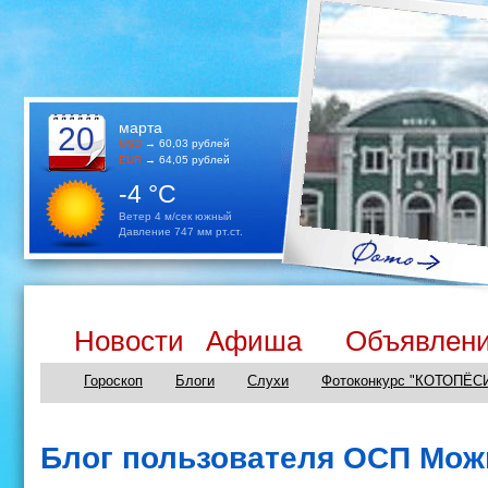
марта
20
USD
→ 60,03 рублей
EUR
→ 64,05 рублей
-4 °C
Ветер 4 м/сек южный
Давление 747 мм рт.ст.
Новости
Афиша
Объявлен
Гороскоп
Блоги
Слухи
Фотоконкурс "КОТОПЁС
Блог пользователя ОСП Мож