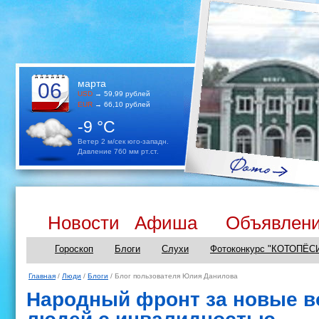
марта
06
USD
→ 59,99 рублей
EUR
→ 66,10 рублей
-9 °C
Ветер 2 м/сек юго-западн.
Давление 760 мм рт.ст.
Новости
Афиша
Объявлен
Гороскоп
Блоги
Слухи
Фотоконкурс "КОТОПЁС
Главная
/
Люди
/
Блоги
/ Блог пользователя Юлия Данилова
Народный фронт за новые в