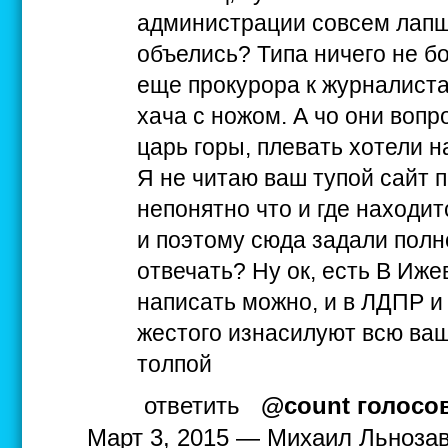
администрации совсем лап
объелись? Типа ничего не б
еще прокурора к журналиста
хача с ножом. А чо они вопр
царь горы, плевать хотели н
Я не читаю ваш тупой сайт 
непонятно что и где находи
и поэтому сюда задали полн
отвечать? Ну ок, есть В Иж
написать можно, и в ЛДПР и
жестого изнасилуют всю ва
толпой
ответить
@count голосо
Март 3, 2015 — Михаил Льнозав