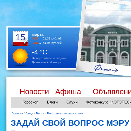
марта
15
USD
→ 61,31 рублей
EUR
→ 64,96 рублей
-4 °C
Ветер 5 м/сек западный
Давление 764 мм рт.ст.
Новости
Афиша
Объявлен
Гороскоп
Блоги
Слухи
Фотоконкурс "КОТОПЁС
Главная
/
Люди
/
Блоги
/
Блог пользователя admin
ЗАДАЙ СВОЙ ВОПРОС МЭРУ