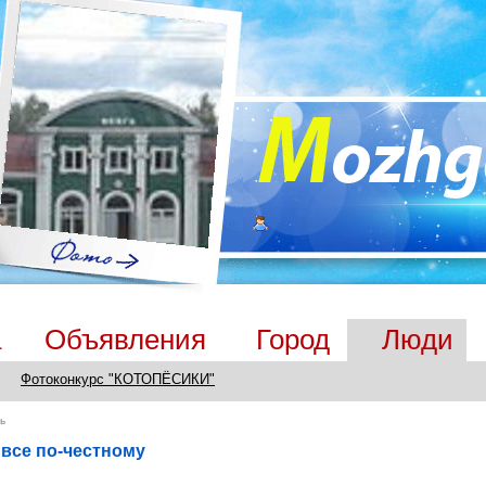
а
Объявления
Город
Люди
Фотоконкурс "КОТОПЁСИКИ"
ь
все по-честному