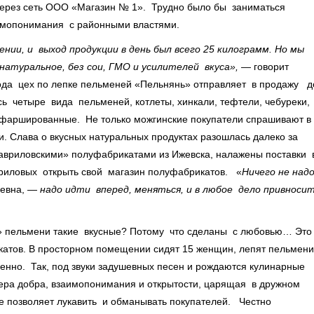
 через сеть ООО «Магазин № 1». Трудно было бы заниматься
имопонимания с районными властями.
нии, и выход продукции в день был всего 25 килограмм. Но мы
 натуральное, без сои, ГМО и усилителей вкуса»,
— говорит
ода цех по лепке пельменей «Пельнянь» отправляет в продажу д
есь четыре вида пельменей, котлеты, хинкали, тефтели, чебуреки,
 фаршированные. Не только можгинские покупатели спрашивают в
и. Слава о вкусных натуральных продуктах разошлась далеко за
гавриловскими» полуфабрикатами из Ижевска, налажены поставки 
вриловых открыть свой магазин полуфабрикатов. «
Ничего не над
еевна, —
надо идти вперед, меняться, и в любое дело привноси
» пельмени такие вкусные? Потому что сделаны с любовью… Это
катов. В просторном помещении сидят 15 женщин, лепят пельмени
нно. Так, под звуки задушевных песен и рождаются кулинарные
ра добра, взаимопонимания и открытости, царящая в дружном
 позволяет лукавить и обманывать покупателей. Честно