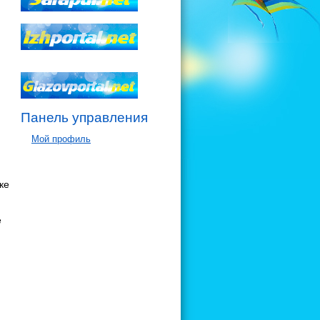
Панель управления
Мой профиль
ке
е