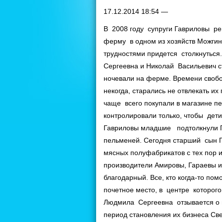
17.12.2014 18:54 —
В 2008 году супруги Гавриловы р
ферму в одном из хозяйств Можгинс
трудностями придется столкнуться
Сергеевна и Николай Васильевич ст
ночевали на ферме. Времени свобод
некогда, старались не отвлекать их
чаще всего покупали в магазине пел
контролировали только, чтобы дети
Гавриловы младшие подтолкнули Га
пельменей. Сегодня старший сын 
мясных полуфабрикатов с тех пор
производители Амировы, Гараевы 
благодарный. Все, кто когда-то по
почетное место, в центре которо
Людмила Сергеевна отзывается о 
период становления их бизнеса С