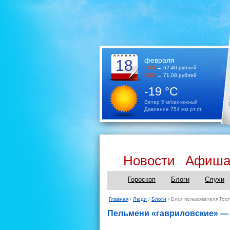
февраля
18
USD
→ 62,40 рублей
EUR
→ 71,08 рублей
-19 °C
Ветер 5 м/сек южный
Давление 754 мм рт.ст.
Новости
Афиш
Гороскоп
Блоги
Слухи
Главная
/
Люди
/
Блоги
/ Блог пользователя Гост
Пельмени «гавриловские» — 