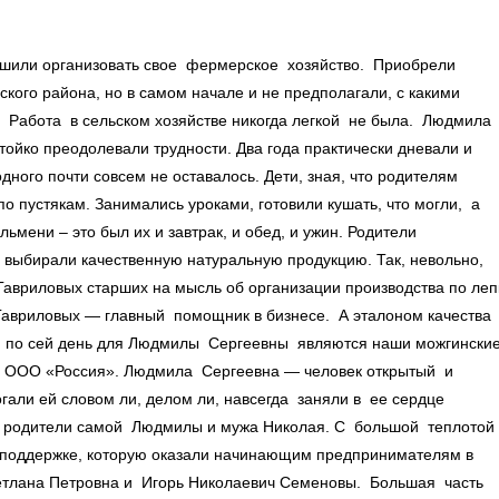
ешили организовать свое фермерское хозяйство. Приобрели
кого района, но в самом начале и не предполагали, с какими
. Работа в сельском хозяйстве никогда легкой не была. Людмила
ойко преодолевали трудности. Два года практически дневали и
ного почти совсем не оставалось. Дети, зная, что родителям
 по пустякам. Занимались уроками, готовили кушать, что могли, а
ьмени – это был их и завтрак, и обед, и ужин. Родители
 выбирали качественную натуральную продукцию. Так, невольно,
вриловых старших на мысль об организации производства по леп
Гавриловых — главный помощник в бизнесе. А эталоном качества
 и по сей день для Людмилы Сергеевны являются наши можгински
и ООО «Россия». Людмила Сергеевна — человек открытый и
могали ей словом ли, делом ли, навсегда заняли в ее сердце
го родители самой Людмилы и мужа Николая. С большой теплотой
поддержке, которую оказали начинающим предпринимателям в
ветлана Петровна и Игорь Николаевич Семеновы. Большая часть