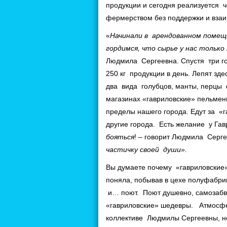
продукции и сегодня реализуется
фермерством без поддержки и вза
«
Начинали в арендованном помеще
гордимся, что сырье у нас только
Людмила Сергеевна. Спустя три г
250 кг продукции в день. Лепят зд
два вида голубцов, манты, перцы
магазинах «гавриловские» пельмен
пределы нашего города. Едут за «
другие города. Есть желание у Га
бояться
! – говорит Людмила Серг
частичку своей души».
Вы думаете почему «гавриловские
поняла, побывав в цехе полуфабри
и… поют. Поют душевно, самозабве
«гавриловские» шедевры. Атмосфе
коллективе Людмилы Сергеевны, не