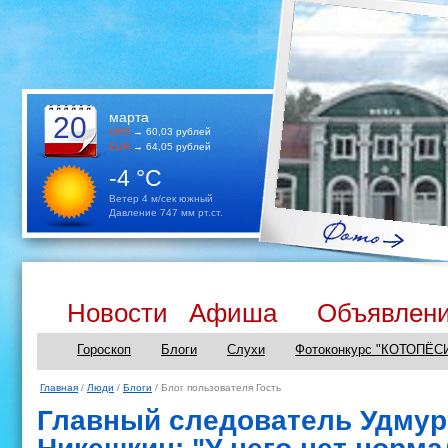
марта
20
USD
→ 60,03 рублей
EUR
→ 64,05 рублей
-4 °C
Ветер 4 м/сек южный
Давление 747 мм рт.ст.
Новости
Афиша
Объявлен
Гороскоп
Блоги
Слухи
Фотоконкурс "КОТОПЁС
Главная
/
Люди
/
Блоги
/ Блог пользователя Гость
Главный следователь Удму