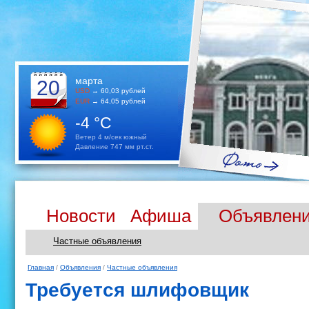
марта
20
USD
→ 60,03 рублей
EUR
→ 64,05 рублей
-4 °C
Ветер 4 м/сек южный
Давление 747 мм рт.ст.
Новости
Афиша
Объявлен
Частные объявления
Главная
/
Объявления
/
Частные объявления
Требуется шлифовщик