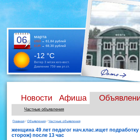
марта
06
USD
→ 61,84 рублей
EUR
→ 68,30 рублей
-12 °C
Ветер 3 м/сек юго-вост.
Давление 759 мм рт.ст.
Новости
Афиша
Объявлен
Частные объявления
Главная
/
Объявления
/
Частные объявления
женщина 49 лет педагог нач.клас.ищет подработку
сторож) после 13 час